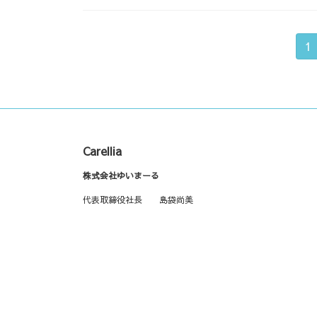
投
固
1
定
稿
ペ
ー
の
ジ
ペ
ー
Carellia
株式会社ゆいまーる
ジ
代表取締役社長 島袋尚美
送
り