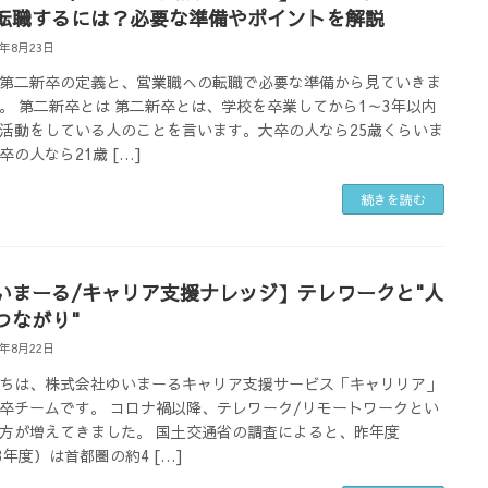
転職するには？必要な準備やポイントを解説
4年8月23日
第二新卒の定義と、営業職への転職で必要な準備から見ていきま
。 第二新卒とは 第二新卒とは、学校を卒業してから1～3年以内
活動をしている人のことを言います。大卒の人なら25歳くらいま
卒の人なら21歳 […]
続きを読む
いまーる/キャリア支援ナレッジ】テレワークと"人
つながり"
4年8月22日
ちは、株式会社ゆいまーるキャリア支援サービス「キャリリア」
卒チームです。 コロナ禍以降、テレワーク/リモートワークとい
方が増えてきました。 国土交通省の調査によると、昨年度
23年度）は首都圏の約4 […]