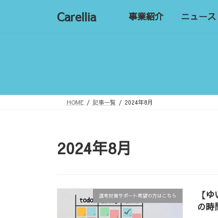
コ
ナ
Carellia
事業紹介
ニュース
ン
ビ
テ
ゲ
ン
ー
ツ
シ
へ
ョ
ス
ン
キ
に
ッ
移
HOME
記事一覧
2024年8月
プ
動
2024年8月
【ゆ
選考対策サポート希望の方はこちら
の時