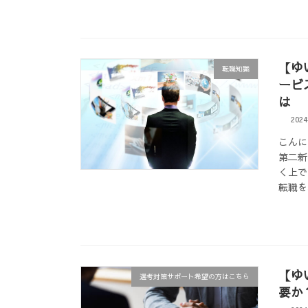
【ゆ
転職知識
ービ
は
202
こんに
第二新
く上で
転職を
【ゆ
選考対策サポート希望の方はこちら
要か