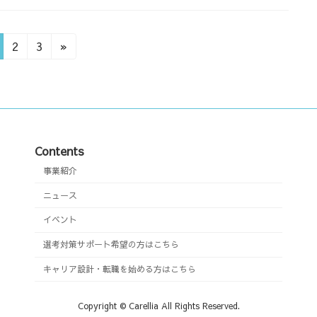
固
固
2
3
»
定
定
ペ
ペ
ー
ー
ジ
ジ
Contents
事業紹介
ニュース
イベント
選考対策サポート希望の方はこちら
キャリア設計・転職を始める方はこちら
Copyright © Carellia All Rights Reserved.