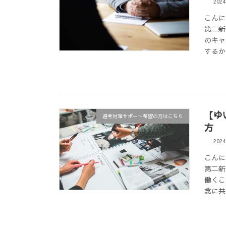
202
こんに
第二新
のキャ
するか
【ゆ
選考対策サポート希望の方はこちら
方
202
こんに
第二新
働くこ
念に共