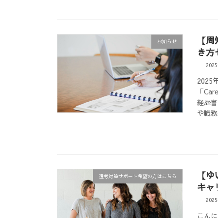
【周
お知らせ
き方
202
202
「Ca
経歴書
や職務
【ゆ
選考対策サポート希望の方はこちら
キャ
202
こんに