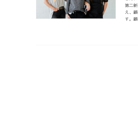
第二新
え、顧
す。顧