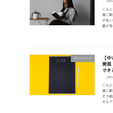
202
こんに
第二新
が良い
語が多
【ゆ
キャリアアップ
実現
でき
202
こんに
第二新
そろ結
キルア