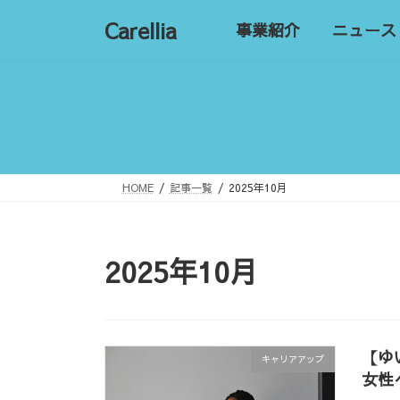
コ
ナ
Carellia
事業紹介
ニュース
ン
ビ
テ
ゲ
ン
ー
ツ
シ
へ
ョ
ス
ン
キ
に
ッ
移
HOME
記事一覧
2025年10月
プ
動
2025年10月
【ゆ
キャリアアップ
女性