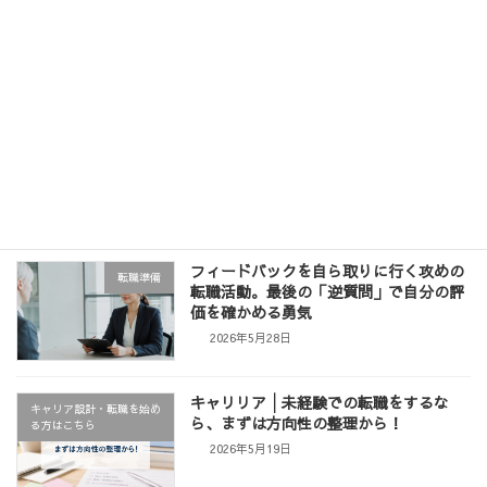
「今の職歴で大丈夫？」と悩む第二新卒
キャリアアップ
へ。フィードバックを「スキル」に変え
て市場価値を高める術
2026年6月11日
【周知】イベントのお知らせ「履歴書・
お知らせ
職務経歴書の書き方セミナー」
2026年6月3日
フィードバックを自ら取りに行く攻めの
転職準備
転職活動。最後の「逆質問」で自分の評
価を確かめる勇気
2026年5月28日
キャリリア│未経験での転職をするな
キャリア設計・転職を始め
ら、まずは方向性の整理から！
る方はこちら
2026年5月19日