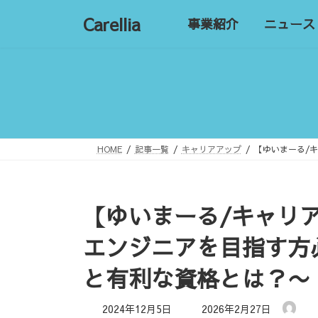
コ
ナ
Carellia
事業紹介
ニュース
ン
ビ
テ
ゲ
ン
ー
ツ
シ
へ
ョ
ス
ン
キ
に
ッ
移
HOME
記事一覧
キャリアアップ
【ゆいまーる/
プ
動
【ゆいまーる/キャリ
エンジニアを目指す方
と有利な資格とは？〜
最
2024年12月5日
2026年2月27日