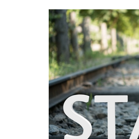
終
更
新
日
時
: