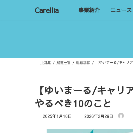
コ
ナ
Carellia
事業紹介
ニュース
ン
ビ
テ
ゲ
ン
ー
ツ
シ
へ
ョ
ス
ン
キ
に
ッ
移
HOME
記事一覧
転職準備
【ゆいまーる/キャリ
プ
動
【ゆいまーる/キャリ
やるべき10のこと
最
2025年1月16日
2026年2月28日
終
更