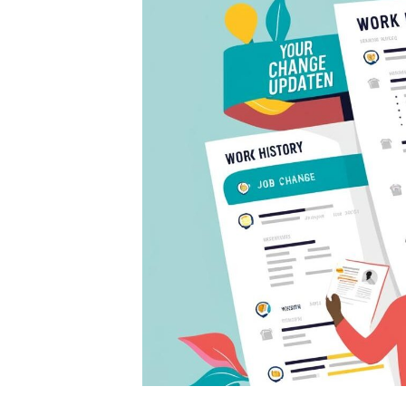
新
日
時
: