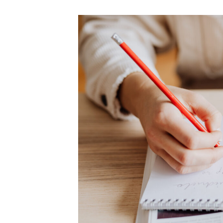
終
更
新
日
時
: