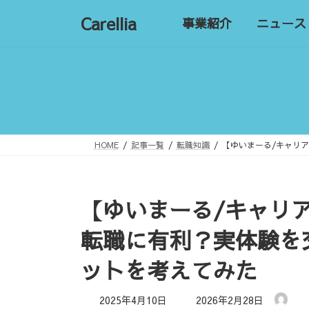
コ
ナ
Carellia
事業紹介
ニュース
ン
ビ
テ
ゲ
ン
ー
ツ
シ
へ
ョ
ス
ン
キ
に
ッ
移
HOME
記事一覧
転職知識
【ゆいまーる/キャリ
プ
動
【ゆいまーる/キャリ
転職に有利？実体験を
ットを考えてみた
最
2025年4月10日
2026年2月28日