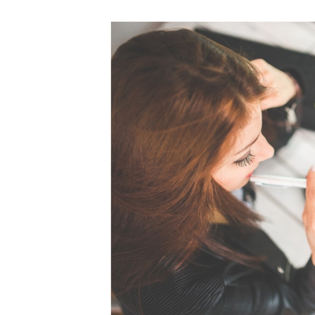
終
更
新
日
時
: