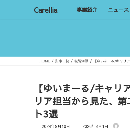
コ
ナ
Carellia
事業紹介
ニュース
ン
ビ
テ
ゲ
ン
ー
ツ
シ
へ
ョ
ス
ン
キ
に
ッ
移
HOME
記事一覧
転職知識
【ゆいまーる/キャリ
プ
動
【ゆいまーる/キャリ
リア担当から見た、第
ト3選
最
2024年8月10日
2026年3月1日